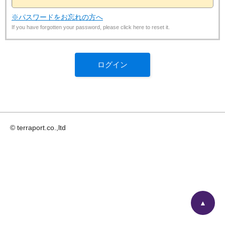
※パスワードをお忘れの方へ
If you have forgotten your password, please click here to reset it.
© terraport.co.,ltd
▲