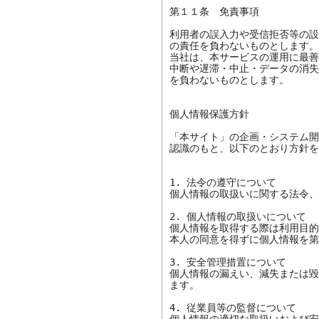
第１１条　免責事項

利用者の誤入力や受信拒否等の設
の責任を負わないものとします。

当社は、本サービスの運用に最善
中断や遅滞・中止・データの消失
を負わないものとします。

個人情報保護方針

「本サイト」の企画・システム開
認識のもと、以下のとおり方針を
1. 法令の遵守について

個人情報の取扱いに関する法令、
2. 個人情報の取扱いについて

個人情報を取得する際は利用目的
本人の同意を得ずに個人情報を第
3. 安全管理措置について

個人情報の漏えい、減失または毀
ます。

4. 従業員等の監督について
