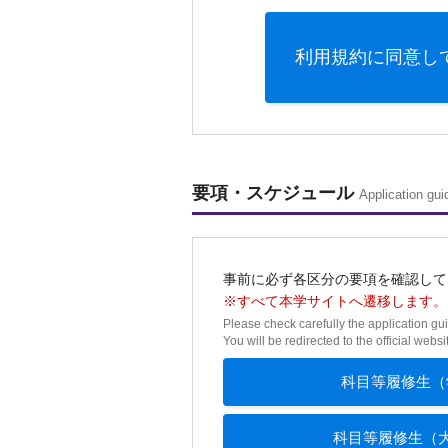
利用規約に同意し
要項・スケジュール
Application gu
事前に必ず各区分の要項を確認して
※すべて本学サイトへ遷移します。
Please check carefully the application gu
You will be redirected to the official websi
科目等履修生（
科目等履修生（