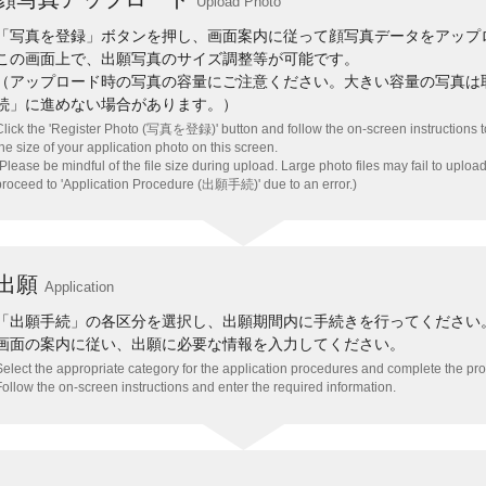
Upload Photo
「写真を登録」ボタンを押し、画面案内に従って顔写真データをアップ
この画面上で、出願写真のサイズ調整等が可能です。
（アップロード時の写真の容量にご注意ください。大きい容量の写真は
続」に進めない場合があります。）
Click the 'Register Photo (写真を登録)' button and follow the on-screen instructions t
the size of your application photo on this screen.
(Please be mindful of the file size during upload. Large photo files may fail to uplo
proceed to 'Application Procedure (出願手続)' due to an error.)
出願
Application
「出願手続」の各区分を選択し、出願期間内に手続きを行ってください
画面の案内に従い、出願に必要な情報を入力してください。
Select the appropriate category for the application procedures and complete the pro
Follow the on-screen instructions and enter the required information.