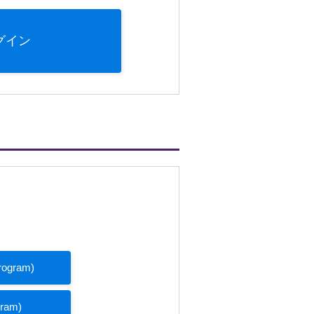
グイン
rogram)
gram)