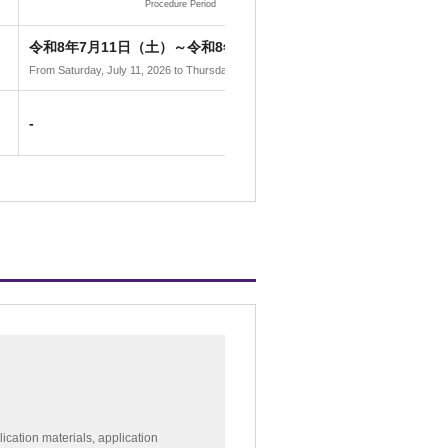
Procedure Period
）
令和8年7月11日（土）～令和8年7月23日（木）
From Saturday, July 11, 2026 to Thursday, July 23, 2026
-
ication materials, application