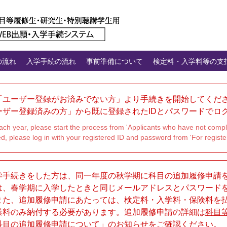
の流れ
入学手続の流れ
事前準備について
検定料・入学料等の支
「ユーザー登録がお済みでない方」より手続きを開始してくだ
ーザー登録済みの方」から既に登録されたIDとパスワードでロ
 each year, please start the process from 'Applicants who have not comple
, please log in with your registered ID and password from 'For registe
学手続きをした方は、同一年度の秋学期に科目の追加履修申請
は、春学期に入学したときと同じメールアドレスとパスワード
また、追加履修申請にあたっては、検定料・入学料・保険料を
業料のみ納付する必要があります。追加履修申請の詳細は
科目
科目の追加履修申請について」のお知らせをご確認ください。