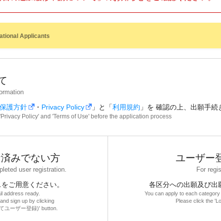
ational Applicants
て
formation
保護方針
・
Privacy Policy
」と「
利用規約
」を 確認の上、出願手続
 'Privacy Policy' and 'Terms of Use' before the application process
お済みでない方
ユーザー
eted user registration.
For regi
スをご用意ください。
各区分への出願及び出
il address ready.
You can apply to each category 
and sign up by clicking
Please click the '
てユーザー登録)' button.