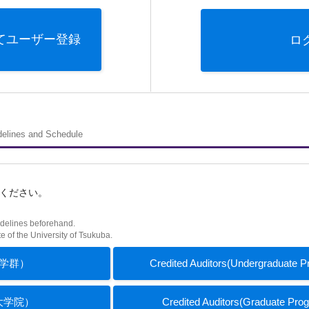
てユーザー登録
ロ
idelines and Schedule
ください。
idelines beforehand.
te of the University of Tsukuba.
学群）
Credited Auditors(Undergraduate P
大学院）
Credited Auditors(Graduate Pro