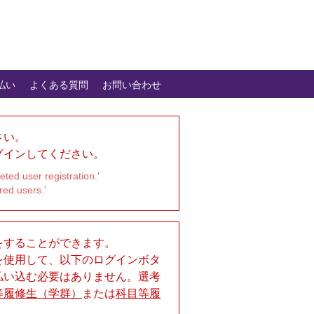
払い
よくある質問
お問い合わせ
さい。
グインしてください。
ted user registration.'
red users.'
をすることができます。
を使用して、以下のログインボタ
払い込む必要はありません。選考
等履修生（学群）
または
科目等履