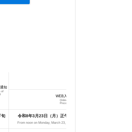
入学手
Admission Proc
B通知
n of
t
WEB入学手続期間
Online Admission
Procedure Period
下旬
令和8年3月23日（月）正午～令和8年3月27日（金）正午
From noon on Monday, March 23, 2026 to noon on Friday, March 27, 2026