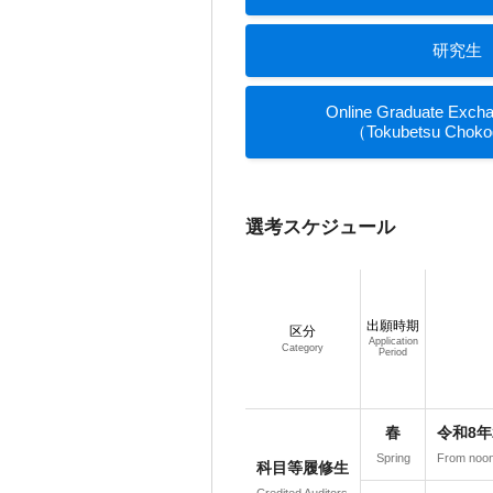
研究生
Online Graduate Exch
（Tokubetsu Choko
選考スケジュール
出願時期
区分
Application
Category
Period
春
令和8年
Spring
From noon
科目等履修生