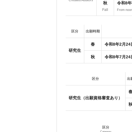
Credited Auditors
秋
令和8年
Fall
From noon 
区分
出願時期
春
令和8年2月2
研究生
秋
令和8年7月24
区分
出
研究生（出願資格審査あり）
区分
Category