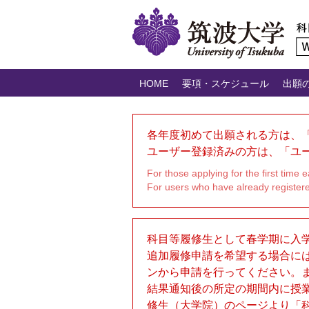
HOME
要項・スケジュール
出願
各年度初めて出願される方は、
ユーザー登録済みの方は、「ユ
For those applying for the first time
For users who have already registered
科目等履修生として春学期に入
追加履修申請を希望する場合に
ンから申請を行ってください。
結果通知後の所定の期間内に授
修生（大学院）
のページより「