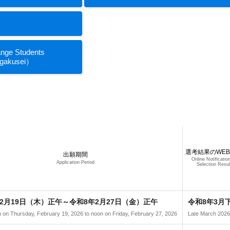
ange Students
gakusei）
選考結果のWE
出願期間
Online Notificatio
Application Period
Selection Resul
2月19日（木）正午～令和8年2月27日（金）正午
令和8年3月
 on Thursday, February 19, 2026 to noon on Friday, February 27, 2026
Late March 2026